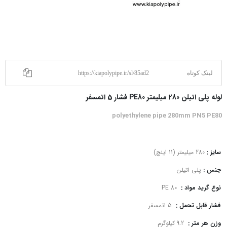
لینک کوتاه
https://kiapolypipe.ir/sl/85ad2
لوله پلی اتیلن 280 میلیمتر PE80 فشار 5 اتمسفر
polyethylene pipe 280mm PN5 PE80
سایز :
280 میلیمتر (11 اینچ)
جنس :
پلی اتیلن
نوع گرید مواد :
PE 80
فشار قابل تحمل :
5 اتمسفر
وزن هر متر :
9.2 کیلوگرم