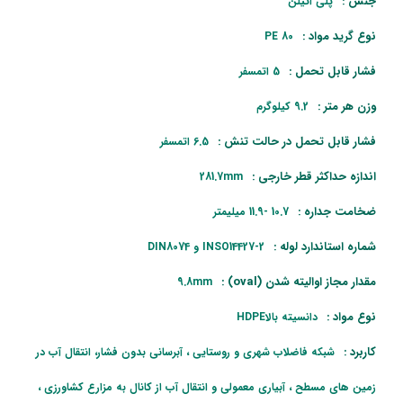
جنس :
پلی اتیلن
نوع گرید مواد :
PE 80
فشار قابل تحمل :
5 اتمسفر
وزن هر متر :
9.2 کیلوگرم
فشار قابل تحمل در حالت تنش :
6.5 اتمسفر
اندازه حداکثر قطر خارجی :
281.7mm
ضخامت جداره :
10.7 -11.9 میلیمتر
شماره استاندارد لوله :
INSO14427-2 و DIN8074
مقدار مجاز اوالیته شدن (oval) :
9.8mm
نوع مواد :
دانسیته بالاHDPE
کاربرد :
شبکه فاضلاب شهری و روستایی ، آبرسانی بدون فشار، انتقال آب در
زمین های مسطح ، آبیاری معمولی و انتقال آب از کانال به مزارع کشاورزی ،