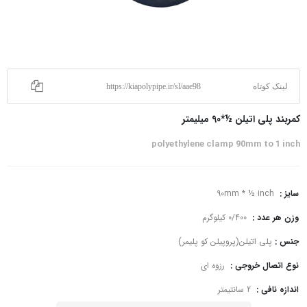
لینک کوتاه
https://kiapolypipe.ir/sl/aae98
کمربند پلی اتیلن ½*90 میلیمتر
polyethylene clamp 90mm to 1 inch
سایز :
90mm * ½ inch
وزن هر عدد :
0/400 کیلوگرم
جنس :
پلی اتیلن(پروپیلن کو پلیمر)
نوع اتصال خروجی :
رزوه ای
اندازه نافی :
2 سانتیمتر