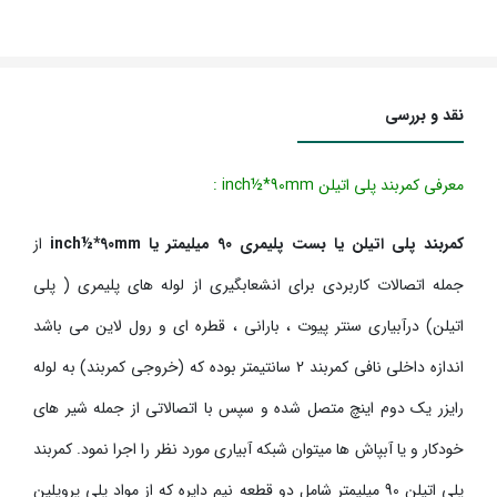
نقد و بررسی
معرفی کمربند پلی اتیلن inch½*90mm :
کمربند پلی اتیلن یا بست پلیمری 90 میلیمتر یا inch½*90mm
از
جمله اتصالات کاربردی برای انشعابگیری از لوله های پلیمری ( پلی
اتیلن) درآبیاری سنتر پیوت ، بارانی ، قطره ای و رول لاین می باشد
اندازه داخلی نافی کمربند 2 سانتیمتر بوده که (خروجی کمربند) به لوله
رایزر یک دوم اینچ متصل شده و سپس با اتصالاتی از جمله شیر های
خودکار و یا آبپاش ها میتوان شبکه آبیاری مورد نظر را اجرا نمود. کمربند
پلی اتیلن 90 میلیمتر شامل دو قطعه نیم دایره که از مواد پلی پروپلین