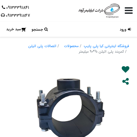
09133391841
09133391847
سبد خرید
ورود
جستجو
فروشگاه اینترنتی کیا پلی پایپ
محصولات
اتصالات پلی اتیلن
کمربند پلی اتیلن ½*90 میلیمتر