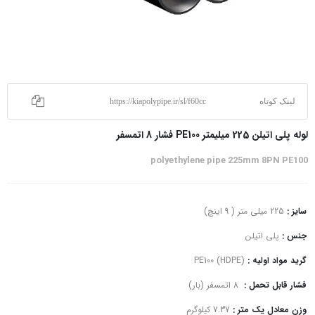
لینک کوتاه
https://kiapolypipe.ir/sl/f60cc
لوله پلی اتیلن 225 میلیمتر PE100 فشار 8 اتمسفر
polyethylene pipe 225mm 8PN PE100
سایز :
225 میلی متر ( 9 اینچ)
جنس :
پلی اتیلن
گرید مواد اولیه :
PE100 (HDPE)
فشار قابل تحمل :
8 اتمسفر (بار)
وزن معادل یک متر :
7.37 کیلوگرم