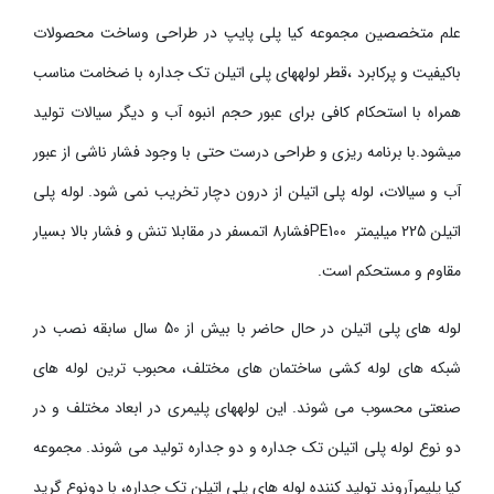
علم متخصصین مجموعه کیا پلی پایپ در طراحی وساخت محصولات
باکیفیت و پرکابرد ،قطر لوله­های پلی اتیلن تک جداره با ضخامت مناسب
همراه با استحکام کافی برای عبور حجم انبوه آب و دیگر سیالات تولید
می­شود.با برنامه­ ریزی و طراحی درست حتی با وجود فشار ناشی از عبور
آب و سیالات، لوله پلی اتیلن از درون دچار تخریب نمی­­ شود. لوله پلی
اتیلن
225
میلیمتر
PE100
فشار
8
اتمسفر در مقابلا تنش و فشار بالا بسیار
مقاوم و مستحکم است.
لوله ­های پلی اتیلن در حال حاضر با بیش از 50 سال سابقه نصب در
شبکه­ های لوله کشی ساختمان­ های مختلف، محبوب ترین لوله ­های
صنعتی محسوب می شوند. این لوله­های پلیمری در ابعاد مختلف و در
دو نوع لوله پلی اتیلن تک جداره و دو جداره تولید می شوند. مجموعه
کیا پلیمرآروند تولید کننده لوله های پلی اتیلن تک جداره، با دونوع گرید