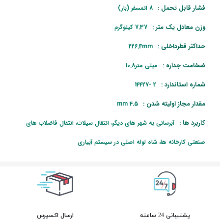
فشار قابل تحمل :
8 اتمسفر (بار)
وزن معادل یک متر :
7.37 کیلوگرم
حداکثر قطرداخلی :
226.4mm
ضخامت جداره :
میلی متر10.8
شماره استاندارد :
2 -14427
مقدار مجاز اولیته شدن :
4.5 mm
کاربرد ها :
آبرسانی به شهر های دیگر، انتقال سیلات، انتقال فاضلاب های
صنعتی کارخانه ها، شاه لوله اصلی در سیستم آبیاری
پشتیبانی 24 ساعته
ارسال اکسپرس