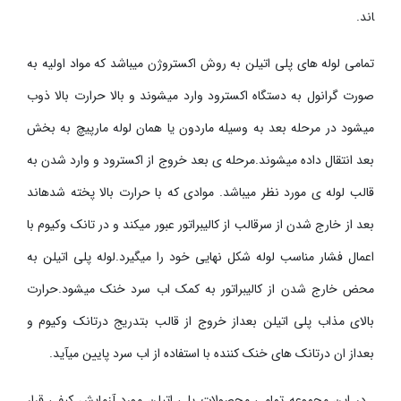
اند.
تمامی لوله های پلی اتیلن به روش اکستروژن می­باشد که مواد اولیه به
صورت گرانول به دستگاه اکسترود وارد می­شوند و بالا حرارت بالا ذوب
می­شود در مرحله بعد به وسیله ماردون یا همان لوله مارپیچ به بخش
بعد انتقال داده می­شوند.مرحله ی بعد خروج از اکسترود و وارد شدن به
قالب لوله ی مورد نظر می­باشد. موادی که با حرارت بالا پخته شده­اند
بعد از خارج شدن از سرقالب از کالیبراتور عبور می­کند و در تانک وکیوم با
اعمال فشار مناسب لوله شکل نهایی خود را می­گیرد.لوله پلی اتیلن به
محض خارج شدن از کالیبراتور به کمک اب سرد خنک می­شود
.
حرارت
بالای مذاب پلی اتیلن بعداز خروج از قالب بتدریج درتانک وکیوم و
بعداز ان درتانک های خنک کننده با استفاده از اب سرد پایین می­آید.
در این مجموعه تمامی محصولات پلی اتیلن مورد آزمایش کیفی قرار