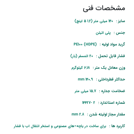
مشخصات فنی
سایز :
140 میلی متر (1.2 5 اینچ)
جنس :
پلی اتیلن
گرید مواد اولیه :
PE100 (HDPE)
فشار قابل تحمل :
20 اتمسفر (بار)
وزن معادل یک متر :
6.18 کیلوگرم
حداکثر قطرداخلی :
140.9 mm
ضخامت جداره :
15.7 میلی متر
شماره استاندارد :
2 -14427
مقدار مجاز اولیته شدن :
2.8 mm
کاربرد ها :
برای ساخت در یاچه¬های مصنوعی و استخر انتقال اب با فشار