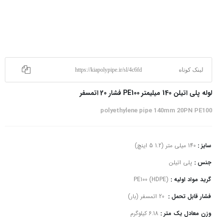
لینک کوتاه
https://kiapolypipe.ir/sl/4c6fd
لوله پلی اتیلن 140 میلیمتر PE100 فشار 20 اتمسفر
polyethylene pipe 140mm 20PN PE100
سایز :
140 میلی متر (1.2 5 اینچ)
جنس :
پلی اتیلن
گرید مواد اولیه :
PE100 (HDPE)
فشار قابل تحمل :
20 اتمسفر (بار)
وزن معادل یک متر :
6.18 کیلوگرم