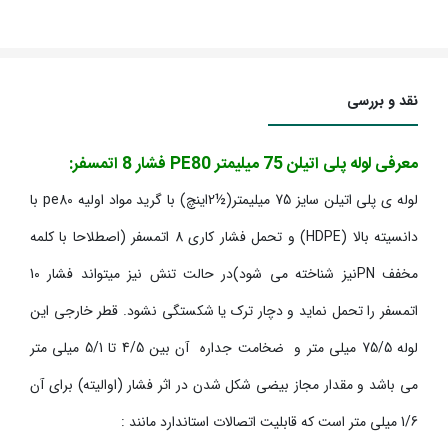
نقد و بررسی
معرفی لوله پلی اتیلن 75 میلیمتر PE80 فشار 8 اتمسفر:
لوله ی پلی اتیلن سایز 75 میلیمتر(½2اینچ) با گرید مواد اولیه pe80 با
دانسیته بالا (HDPE) و تحمل فشار کاری 8 اتمسفر (اصطلاحا با کلمه
مخفف PNنیز شناخته می شود)در حالت تنش نیز میتواند فشار 10
اتمسفر را تحمل نماید و دچار ترک یا شکستگی نشود. قطر خارجی این
لوله 75/5 میلی متر و ضخامت جداره آن بین 4/5 تا 5/1 میلی متر
می باشد و مقدار مجاز بیضی شکل شدن در اثر فشار (اوالیته) برای آن
1/6 میلی متر است که قابلیت اتصالات استاندارد مانند :