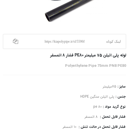
لینک کوتاه
https://kiapolypipe.ir/sl/5596f
لوله پلی اتیلن 75 میلیمتر PE80 فشار 8 اتمسفر
Polyethylene Pipe 75mm PN8 PE80
سایز :
75میلیمتر
جنس :
پلی اتیلن سنگین HDPE
نوع گرید مواد :
pe 80
فشار قابل تحمل :
8 اتمسفر
فشار قابل تحمل در حالت تنش :
10 اتمسفر