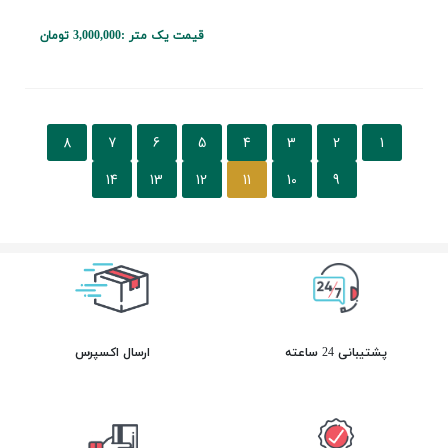
قیمت یک متر :
3,000,000 تومان
8
7
6
5
4
3
2
1
14
13
12
11
10
9
پشتیبانی 24 ساعته
ارسال اکسپرس