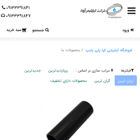
09133391841
09133391847
سبد خرید
ورود
جستجو
فروشگاه اینترنتی کیا پلی پایپ
محصولات ما
فیلترها
مرتب سازی بر اساس :
پربازدیدترین
جدیدترین
ارزان ترین
گران ترین
محصولات دارای تخفیف