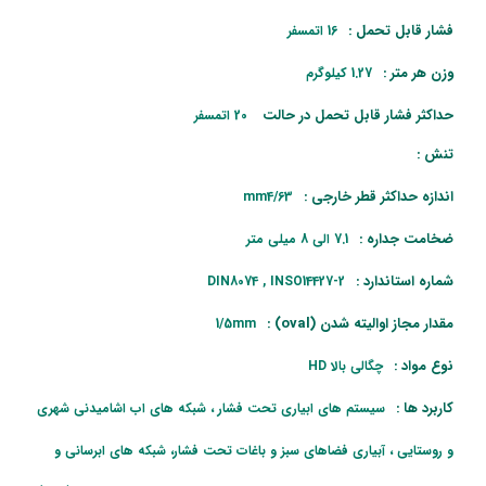
فشار قابل تحمل :
16 اتمسفر
وزن هر متر :
1.27 کیلوگرم
حداکثر فشار قابل تحمل در حالت
20 اتمسفر
تنش :
اندازه حداکثر قطر خارجی :
mm4/63
ضخامت جداره :
7.1 الی 8 میلی متر
شماره استاندارد :
DIN8074 , INSO14427-2
مقدار مجاز اوالیته شدن (oval) :
1/5mm
نوع مواد :
چگالی بالا HD
کاربرد ها :
سیستم های ابیاری تحت فشار ، شبکه های اب اشامیدنی شهری
و روستایی ، آبیاری فضاهای سبز و باغات تحت فشار، شبکه های ابرسانی و