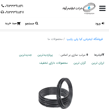
09133391841
09133391847
سبد خرید
ورود
جستجو
فروشگاه اینترنتی کیا پلی پایپ
محصولات ما
فیلترها
مرتب سازی بر اساس :
پربازدیدترین
جدیدترین
ارزان ترین
گران ترین
محصولات دارای تخفیف