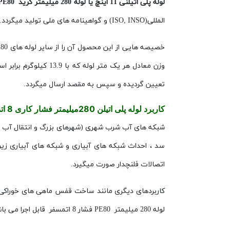
لوله پلی اتیلنی 11 اینچ یا لوله 280 میلیمتر گرید
PE80
المللی(
ISO, INSO
) و گواهینامه های ملی تولید میگردد. این گواهینامه ها به همراه ضمانت نامه 10 
خصیصه هایی از این محصول آن را از سایر لوله های 280 میلیمتر
تعیین گردیده و سپس به مقصد ارسال میگردد.
کاربرد لوله پلی اتیلن 280میلیمتر فشار کاری
8
ات
شبکه های آب شرب شهری (شهرهای بزرگ و انتقال آب با ف
سد ، احداث شبکه های آبیاری و شبکه های آبیاری زیر سطحی ا
اتصالات فلنچدار صورت میگیرد.
کاربردهای دیگری مانند ساخت قفس ماهی های خوراکی ، 
لوله 280 میلیمتر
PE80
فشار 8 اتمسفر قابل اجرا می باشند.