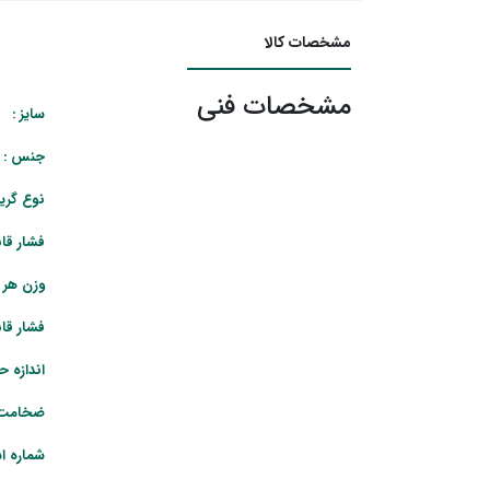
مشخصات کالا
مشخصات فنی
سایز :
80
جنس :
نوع گرید
فشار قا
وزن هر م
فشار قا
اندازه ح
ضخامت ج
شماره اس