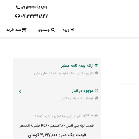
09133391841
09133391847
سبد خرید
ورود
جستجو
ارائه بیمه نامه معتبر
دارای نشان استاندارد و تاییده های ملی
موجود در انبار
ارسال به سراسر کشور
+ 1174 نفر از این محصول بازدید کردند
قیمت لوله پلی اتیلن 280میلیمتر PE80 فشار 8 اتمسفر
قیمت یک متر :
3,197,000 تومان