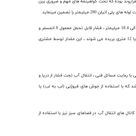
مرآروند بوده که تحت گواهینمه های مهم و ضروری بین
متمایز می سازد که عبارتند از ضخامت جداره متغییر از 16.6 الی 18.4 میلیمتر ، فشار قابل تحمل معمول 8 اتمسفر و
وزن معادل هر یک متر لوله که با 13.9 کیلوگرم برابر است.نکته دیگری در مورد محصول ، نوع متراژ آن است که لوله ها در شاخه 6 یا 12 متری بریده می شوند ، این مقدار توسط مشتری
با رعایت مسائل فنی ، انتقال آب تحت فشار از دریا و
ی باشد که با استفاده از جوش های فیوژنی (لب به لب) یا
ال های انتقال آب در فضاهای سبز نیز با استفاده از