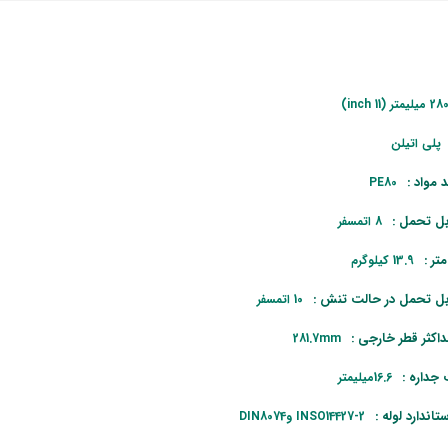
2 میلیمتر (11 inch)
پلی اتیلن
 مواد :
PE80
بل تحمل :
8 اتمسفر
تر :
13.9 کیلوگرم
بل تحمل در حالت تنش :
10 اتمسفر
داکثر قطر خارجی :
281.7mm
داره :
16.6میلیمتر
تاندارد لوله :
INSO14427-2 وDIN8074