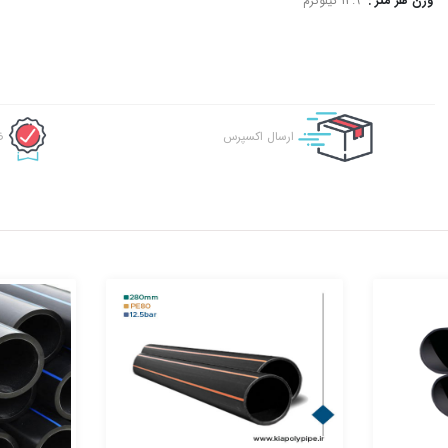
وزن هر متر :
13.9 کیلوگرم
ارسال اکسپرس
ض