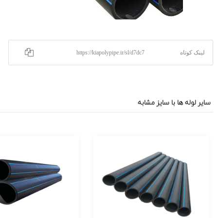
لینک کوتاه
https://kiapolypipe.ir/sl/d7dc7
سایر لوله ها با سایز مشابه