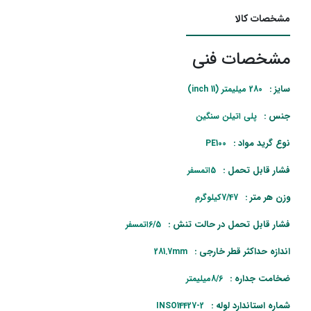
مشخصات کالا
مشخصات فنی
سایز :
280 میلیمتر (11 inch)
جنس :
پلی اتیلن سنگین
نوع گرید مواد :
PE100
فشار قابل تحمل :
5اتمسفر
وزن هر متر :
7/47کیلوگرم
فشار قابل تحمل در حالت تنش :
6/5اتمسفر
اندازه حداکثر قطر خارجی :
281.7mm
ضخامت جداره :
8/6میلیمتر
شماره استاندارد لوله :
INSO14427-2