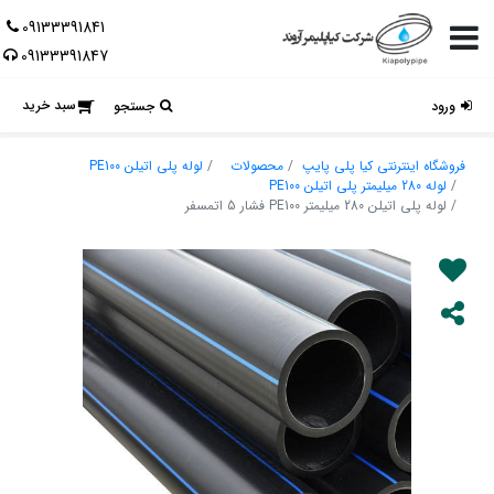
09133391841
09133391847
سبد خرید
ورود
جستجو
فروشگاه اینترنتی کیا پلی پایپ
محصولات
لوله پلی اتیلن PE100
لوله 280 میلیمتر پلی اتیلن PE100
لوله پلی اتیلن 280 میلیمتر PE100 فشار 5 اتمسفر