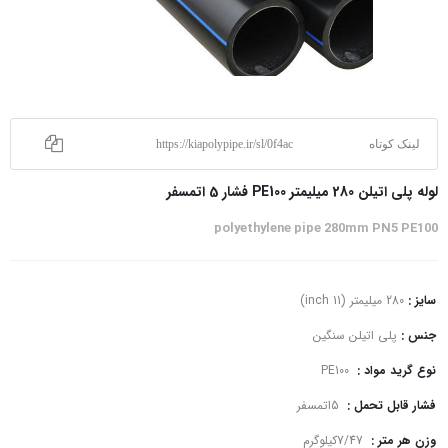
لینک کوتاه
https://kiapolypipe.ir/sl/0f4ac
لوله پلی اتیلن 280 میلیمتر PE100 فشار 5 اتمسفر
polyethylene pipe 280mm PN5 PE100
سایز :
280 میلیمتر (11 inch)
جنس :
پلی اتیلن سنگین
نوع گرید مواد :
PE100
فشار قابل تحمل :
5اتمسفر
وزن هر متر :
7/47کیلوگرم